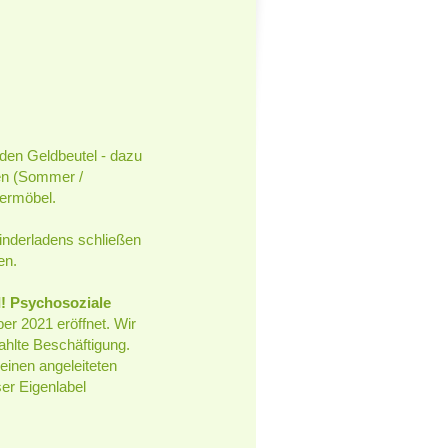
eden Geldbeutel - dazu
ren (Sommer /
ermöbel.
inderladens schließen
en.
! Psychosoziale
r 2021 eröffnet. Wir
hlte Beschäftigung.
leinen angeleiteten
er Eigenlabel